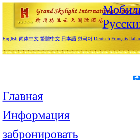
Мобиль
Русски
English
简体中文
繁體中文
日本語
한국어
Deutsch
Français
Itali
Главная
Информация
забронировать