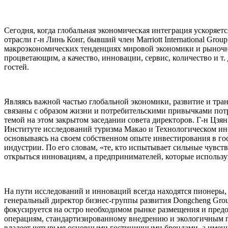
Сегодня, когда глобальная экономическая интеграция ускоряет
отрасли г-н Линь Конг, бывший член Marriott International Gr
макроэкономических тенденциях мировой экономики и рыночных
процветающим, а качество, инновации, сервис, количество и т
гостей.
Являясь важной частью глобальной экономики, развитие и тран
связаны с образом жизни и потребительскими привычками пот
темой на этом закрытом заседании совета директоров. Г-н Ц
Институте исследований туризма Макао и Технологическом инс
основываясь на своем собственном опыте инвестирования в го
индустрии. По его словам, «те, кто испытывает сильные чувст
открыться инновациям, а предпринимателей, которые использу
На пути исследований и инноваций всегда находятся пионеры
генеральный директор бизнес-группы развития Dongcheng Grou
фокусируется на остро необходимом рынке размещения и пред
операциям, стандартизированному внедрению и экологичным п
владеет четырьмя основными гостиничными брендами, а именно