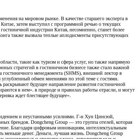
зменения на мировом рынке. В качестве старшего эксперта в
 в Китае, затем выступил с программной речью о текущих
гостиничной индустрии Китая, несомненно, станет более
нь Конга также вызвала теплые аплодисменты присутствующих
бласти, такие как туризм и сфера услуг, но также напрямую
нных стратегий в гостиничном бизнесе также стало важной
та гостиничного менеджмента (SHMS), внешний лектор в
 углубленный обмен мнениями по этой теме с гостями.
ть раскрывают будущее направление развития гостиничной
раются в нем». в природе и правилах работы отрасли, и могут
ерняка ждет блестящее будущее».
видением и неустанными усилиями. Г-н Хун Цинсюй,
вных брендов. Dongcheng Group — это группа отелей, которая
ение. Благодаря цифровым инновациям, интеллектуальным
ь меньше денег. Деньги, лучшая жизнь. Dongcheng Group
ки экономичных и среднего класса, дополнительных и