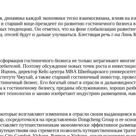
ся, динамика каждой экономики тесно взаимосвязана, влияя на и
oup и старший вице-президент по развитию гостиничного бизнеса
 тенденциях. Он отметил, что на фоне глобализации развитие 
. д. отелей будут и дальше улучшаться. Блестящая речь г-на Ли
сформация гостиничного бизнеса не только затрагивают многие о
ребителей. Поэтому обсуждение новых точек роста и инвестицио
зян Ицюнь, директор Кейс-центра MBA Швейцарского университе
титуте Чжухай, а также старший гостиничный инвестор, провел
стиничный бизнес. Его богатый опыт в отрасли и дальновиднос
ва к гостиничному бизнесу, преданы обслуживанию, хорошо разби
ют технологии и заново изобретают индустрию размещения, нав
, которые возглавляют изменения в отрасли своим выдающимся 
p, сосредоточился на представлении Dongcheng Group и ее осно
оставляет путешественникам экономически эффективное размещ
утешествиям она стремится позволить путешественникам тратит
 City Comfort, Yishang, Berman и Yicheng, охватывающими рын