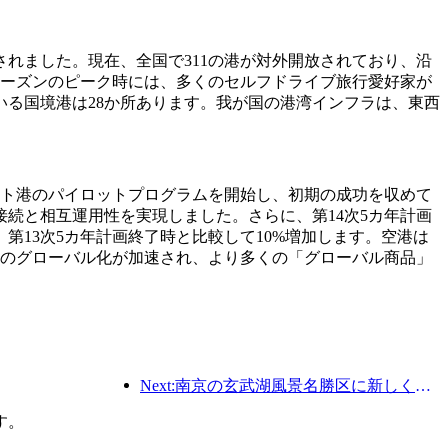
されました。現在、全国で311の港が対外開放されており、沿
シーズンのピーク時には、多くのセルフドライブ旅行愛好家が
る国境港は28か所あります。我が国の港湾インフラは、東西
ート港のパイロットプログラムを開始し、初期の成功を収めて
続と相互運用性を実現しました。さらに、第14次5カ年計画
第13次5カ年計画終了時と比較して10%増加します。空港は
a」製品のグローバル化が加速され、より多くの「グローバル商品」
Next:南京の玄武湖風景名勝区に新しく建てられた「金陵詩堂」を含む4つの文化施設が正式にオープンした。
す。