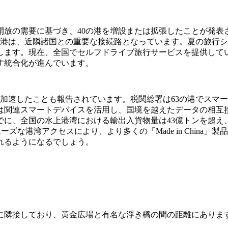
開放の需要に基づき、40の港を増設または拡張したことが発表
上港は、近隣諸国との重要な接続路となっています。夏の旅行
します。現在、全国でセルフドライブ旅行サービスを提供してい
す統合化が進んでいます。
が加速したことも報告されています。税関総署は63の港でスマ
関連スマートデバイスを活用し、国境を越えたデータの相互接
でに、全国の水上港湾における輸出入貨物量は43億トンを超え、
ーズな港湾アクセスにより、より多くの「Made in Chin
れるようになるでしょう。
ルに隣接しており、黄金広場と有名な浮き橋の間の距離にありま