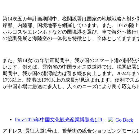
第14次五カ年計画期間中、税関総署は国家の地域戦略と対外
岸部、内陸部、国境地帯を網羅しています。また、101の陸
ホルゴスやエレンホトなどの国境港を選び、車で海外へ旅行
の協調発展と海陸空の一体化を特徴とし、全体としてますま
また、第14次5カ年計画期間中、我が国のスマート港の開発
います。例えば、雲南省の中国ラオス鉄道港では、税関総署は
期間中、我が国の港湾能力は引き続き向上します。2024年ま
17%以上、陸港は19%以上の成長が見込まれます。便利でスム
が中国市場に急速に参入し、人々のニーズにより良く応えら
Prev:2025年中国文化観光産業博覧会は9月12日から14日まで武漢で開催される。
Go Back
アドレス: 長征大道1号は、繁華街の総合ショッピングモー