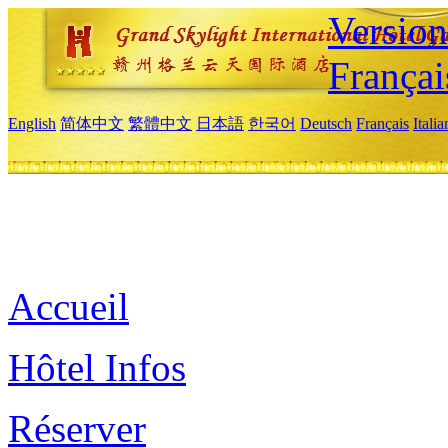
Versio
Françai
English
简体中文
繁體中文
日本語
한국어
Deutsch
Français
Itali
Accueil
Hôtel Infos
Réserver