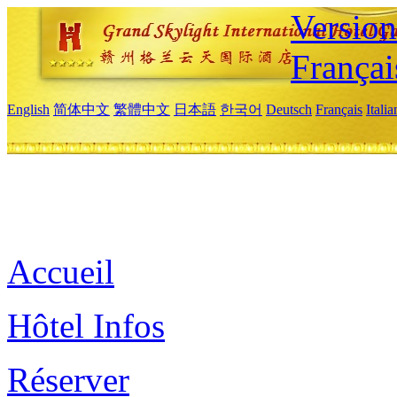
Versio
Françai
English
简体中文
繁體中文
日本語
한국어
Deutsch
Français
Itali
Accueil
Hôtel Infos
Réserver