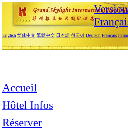
Versio
Françai
English
简体中文
繁體中文
日本語
한국어
Deutsch
Français
Itali
Accueil
Hôtel Infos
Réserver