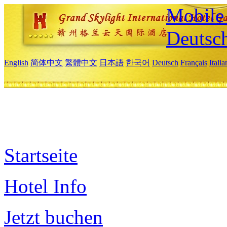
Mobile 
Deutsc
English
简体中文
繁體中文
日本語
한국어
Deutsch
Français
Itali
Startseite
Hotel Info
Jetzt buchen